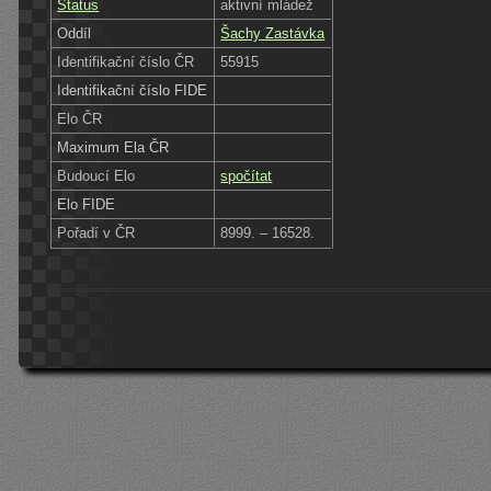
Status
aktivní mládež
Oddíl
Šachy Zastávka
Identifikační číslo ČR
55915
Identifikační číslo FIDE
Elo ČR
Maximum Ela ČR
Budoucí Elo
spočítat
Elo FIDE
Pořadí v ČR
8999. – 16528.