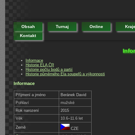
Obsah
Turnaj
Online
Kraj
Kontakt
Info
Informace
Historie ELA ČR
Historie počtu bodů a partií
Historie půměrného Ela soupeřů a výkonnosti
Informace
Příjmení a jméno
Beránek David
Pohlaví
mužské
Rok narození
2015
Věk
10.6–11.6 let
Země
CZE