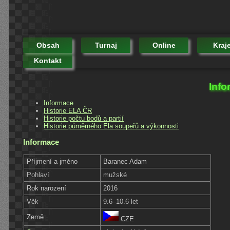
Obsah
Turnaj
Online
Kraj
Kontakt
Info
Informace
Historie ELA ČR
Historie počtu bodů a partií
Historie půměrného Ela soupeřů a výkonnosti
Informace
Příjmení a jméno
Baranec Adam
Pohlaví
mužské
Rok narození
2016
Věk
9.6–10.6 let
Země
CZE