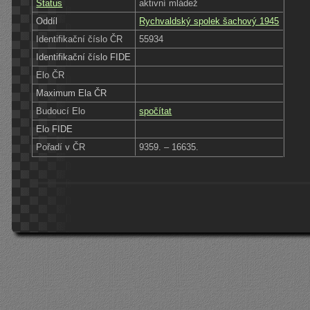
Status
aktivní mládež
Oddíl
Rychvaldský spolek šachový 1945
Identifikační číslo ČR
55934
Identifikační číslo FIDE
Elo ČR
Maximum Ela ČR
Budoucí Elo
spočítat
Elo FIDE
Pořadí v ČR
9359. – 16635.