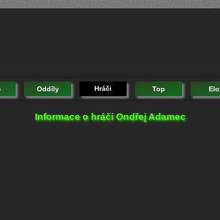
Hráči
e
Oddíly
Top
Elo
Informace o hráči Ondřej Adamec