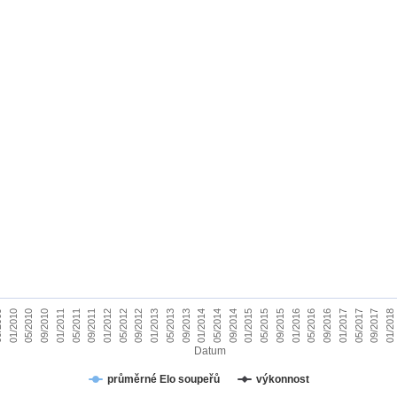
05/2012
01/2018
09
05/2015
09/2012
01/2010
09/2015
01/2013
05/2010
01/2016
05/2013
09/2010
05/2016
09/2013
01/2011
09/2016
01/2014
05/2011
01/2017
05/2014
09/2011
05/2017
09/2014
01/2012
09/2017
01/2015
Datum
průměrné Elo soupeřů
výkonnost