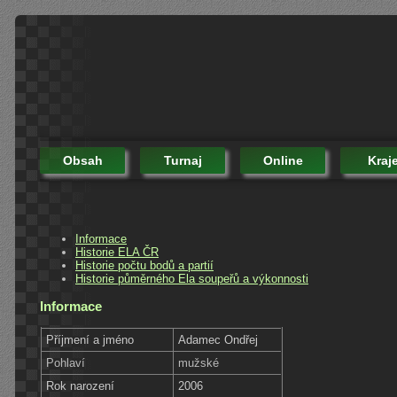
Obsah
Turnaj
Online
Kraj
Informace
Historie ELA ČR
Historie počtu bodů a partií
Historie půměrného Ela soupeřů a výkonnosti
Informace
Příjmení a jméno
Adamec Ondřej
Pohlaví
mužské
Rok narození
2006