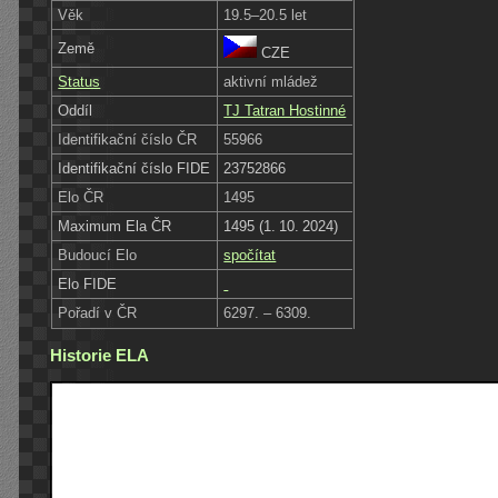
Věk
19.5–20.5 let
Země
CZE
Status
aktivní mládež
Oddíl
TJ Tatran Hostinné
Identifikační číslo ČR
55966
Identifikační číslo FIDE
23752866
Elo ČR
1495
Maximum Ela ČR
1495 (1. 10. 2024)
Budoucí Elo
spočítat
Elo FIDE
Pořadí v ČR
6297. – 6309.
Historie ELA