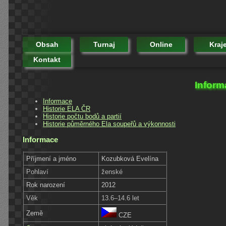
Obsah
Turnaj
Online
Kraj
Kontakt
Inform
Informace
Historie ELA ČR
Historie počtu bodů a partií
Historie půměrného Ela soupeřů a výkonnosti
Informace
Příjmení a jméno
Kozubková Evelína
Pohlaví
ženské
Rok narození
2012
Věk
13.6–14.6 let
Země
CZE