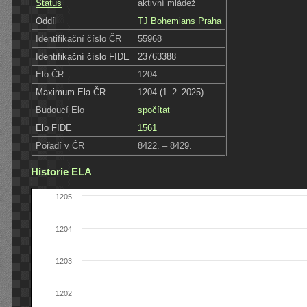
Status
aktivní mládež
Oddíl
TJ Bohemians Praha
Identifikační číslo ČR
55968
Identifikační číslo FIDE
23763388
Elo ČR
1204
Maximum Ela ČR
1204 (1. 2. 2025)
Budoucí Elo
spočítat
Elo FIDE
1561
Pořadí v ČR
8422. – 8429.
Historie ELA
1205
1204
1203
1202