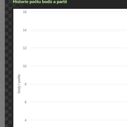
Historie počtu bodů a partií
16
14
12
10
body / partie
8
6
4