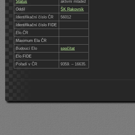
Status
aktivní mládež
Oddíl
ŠK Rakovník
Identifikační číslo ČR
56012
Identifikační číslo FIDE
Elo ČR
Maximum Ela ČR
Budoucí Elo
spočítat
Elo FIDE
Pořadí v ČR
9359. – 16635.