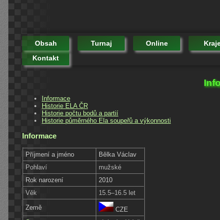
Obsah
Turnaj
Online
Kraj
Kontakt
Inf
Informace
Historie ELA ČR
Historie počtu bodů a partií
Historie půměrného Ela soupeřů a výkonnosti
Informace
Příjmení a jméno
Bělka Václav
Pohlaví
mužské
Rok narození
2010
Věk
15.5–16.5 let
Země
CZE