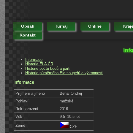
Obsah
Turnaj
Online
Kraj
Kontakt
Inf
Informace
Historie ELA ČR
Historie počtu bodů a partií
Historie půměrného Ela soupeřů a výkonnosti
Informace
Příjmení a jméno
Běhal Ondřej
Pohlaví
mužské
Rok narození
2016
Věk
9.5–10.5 let
Země
CZE