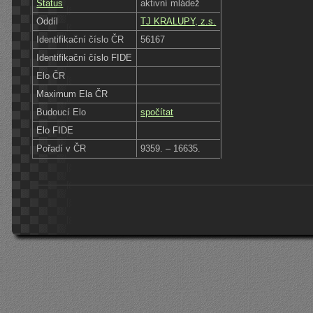
Status
aktivní mládež
Oddíl
TJ KRALUPY, z.s.
Identifikační číslo ČR
56167
Identifikační číslo FIDE
Elo ČR
Maximum Ela ČR
Budoucí Elo
spočítat
Elo FIDE
Pořadí v ČR
9359. – 16635.