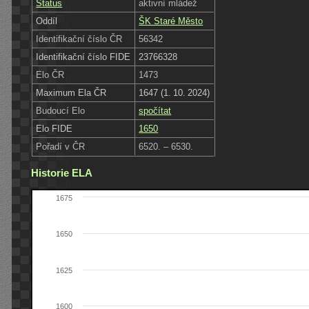
Status
aktivní mládež
Oddíl
ŠK Staré Město
Identifikační číslo ČR
56342
Identifikační číslo FIDE
23766328
Elo ČR
1473
Maximum Ela ČR
1647 (1. 10. 2024)
Budoucí Elo
spočítat
Elo FIDE
1650
Pořadí v ČR
6520. – 6530.
Historie ELA
1675
1650
1625
1600