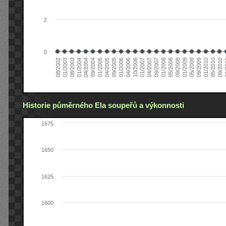
2
0
04/2006
05/2008
09/2004
05/2010
10/2006
08/2002
09/2008
01/2005
09/2010
01/2007
01/2003
01/2009
04/2005
01
04/2007
08/2003
05/2009
09/2005
09/2007
01/2004
09/2009
01/2006
01/2008
04/2004
01/2010
Historie půměrného Ela soupeřů a výkonnosti
1675
1650
1625
1600