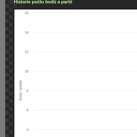
Historie počtu bodů a partií
16
14
12
10
body / partie
8
6
4