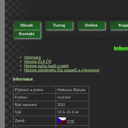
Obsah
Turnaj
Online
Kraj
Kontakt
Infor
Informace
Historie ELA ČR
Historie počtu bodů a partií
Historie půměrného Ela soupeřů a výkonnosti
Informace
Příjmení a jméno
Horkovyi Mykyta
Pohlaví
mužské
Rok narození
2011
Věk
14.6–15.6 let
Země
CZE