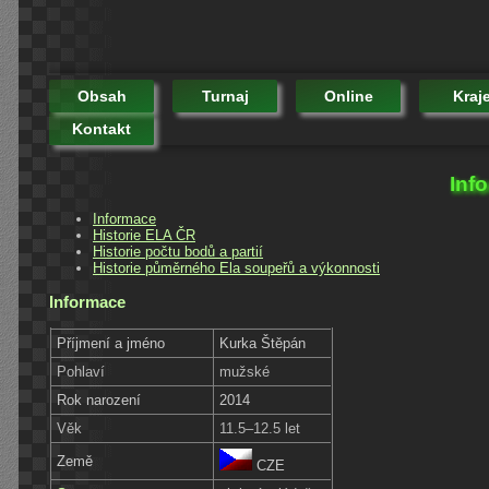
Obsah
Turnaj
Online
Kraj
Kontakt
Inf
Informace
Historie ELA ČR
Historie počtu bodů a partií
Historie půměrného Ela soupeřů a výkonnosti
Informace
Příjmení a jméno
Kurka Štěpán
Pohlaví
mužské
Rok narození
2014
Věk
11.5–12.5 let
Země
CZE