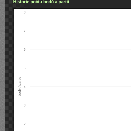
Historie počtu bodů a partií
8
7
6
5
body / partie
4
3
2