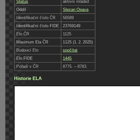
Status
aktivní mládež
Oddíl
Slezan Opava
Identifikační číslo ČR
56589
Identifikační číslo FIDE
23769149
Elo ČR
1125
Maximum Ela ČR
1125 (1. 2. 2025)
Budoucí Elo
spočítat
Elo FIDE
1445
Pořadí v ČR
8775. – 8783.
Historie ELA