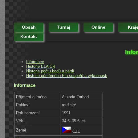
Obsah
Turnaj
Online
Kraj
Kontakt
Info
Informace
Historie ELA ČR
Historie počtu bodů a partií
Historie půměrného Ela soupeřů a výkonnosti
Informace
Příjmení a jméno
Alizada Farhad
Pohlaví
mužské
Rok narození
1991
Věk
34.6–35.6 let
Země
CZE