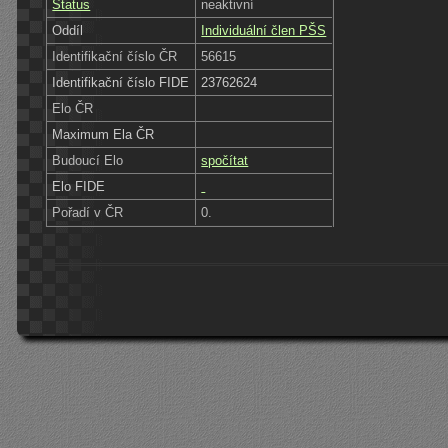
Status
neaktivní
Oddíl
Individuální člen PŠS
Identifikační číslo ČR
56615
Identifikační číslo FIDE
23762624
Elo ČR
Maximum Ela ČR
Budoucí Elo
spočítat
Elo FIDE
Pořadí v ČR
0.