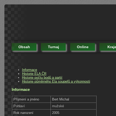
Obsah
Turnaj
Online
Kraj
Informace
Historie ELA ČR
Historie počtu bodů a partií
Historie půměrného Ela soupeřů a výkonnosti
Informace
Příjmení a jméno
Bert Michal
Pohlaví
mužské
Rok narození
2005