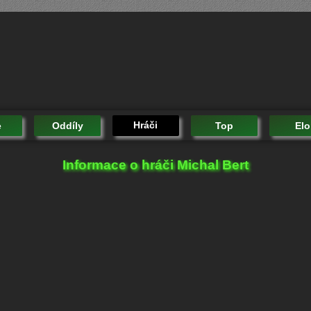
Hráči
e
Oddíly
Top
Elo
Informace o hráči Michal Bert