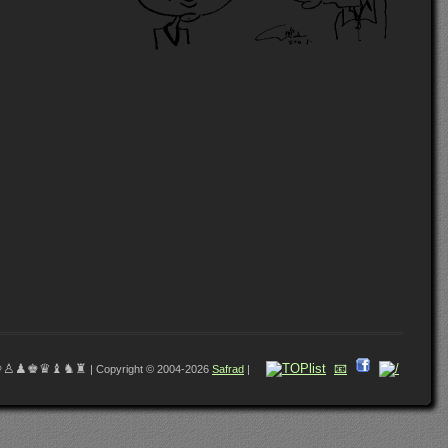
♔♙♟♚♛♝♞♜
📧
| Copyright © 2004-2026
Safrad
|