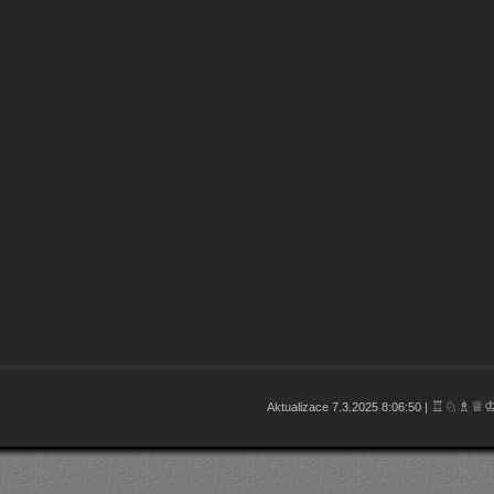
♖♘♗♕
Aktualizace 7.3.2025 8:06:50 |