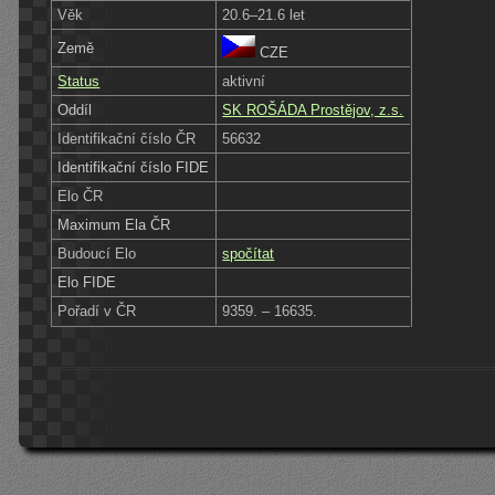
Věk
20.6–21.6 let
Země
CZE
Status
aktivní
Oddíl
SK ROŠÁDA Prostějov, z.s.
Identifikační číslo ČR
56632
Identifikační číslo FIDE
Elo ČR
Maximum Ela ČR
Budoucí Elo
spočítat
Elo FIDE
Pořadí v ČR
9359. – 16635.