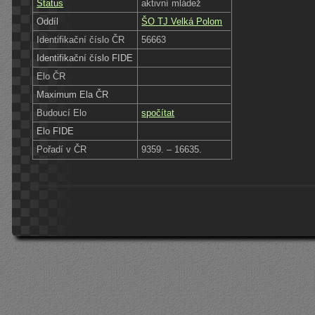
Status
aktivní mládež
Oddíl
ŠO TJ Velká Polom
Identifikační číslo ČR
56663
Identifikační číslo FIDE
Elo ČR
Maximum Ela ČR
Budoucí Elo
spočítat
Elo FIDE
Pořadí v ČR
9359. – 16635.