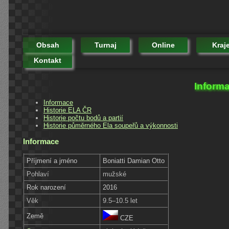
Obsah
Turnaj
Online
Kraj
Kontakt
Informa
Informace
Historie ELA ČR
Historie počtu bodů a partií
Historie půměrného Ela soupeřů a výkonnosti
Informace
Příjmení a jméno
Boniatti Damian Otto
Pohlaví
mužské
Rok narození
2016
Věk
9.5–10.5 let
Země
CZE