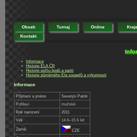
Obsah
Turnaj
Online
Kraj
Kontakt
Info
Informace
Historie ELA ČR
Historie počtu bodů a partií
Historie půměrného Ela soupeřů a výkonnosti
Informace
Příjmení a jméno
Severýn Patrik
Pohlaví
mužské
Rok narození
2011
Věk
14.6–15.6 let
Země
CZE