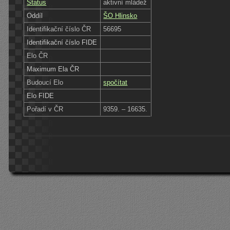
Status
aktivní mládež
Oddíl
ŠO Hlinsko
Identifikační číslo ČR
56695
Identifikační číslo FIDE
Elo ČR
Maximum Ela ČR
Budoucí Elo
spočítat
Elo FIDE
Pořadí v ČR
9359. – 16635.