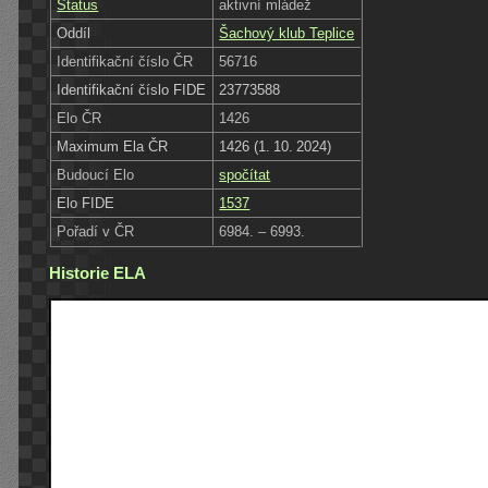
Status
aktivní mládež
Oddíl
Šachový klub Teplice
Identifikační číslo ČR
56716
Identifikační číslo FIDE
23773588
Elo ČR
1426
Maximum Ela ČR
1426 (1. 10. 2024)
Budoucí Elo
spočítat
Elo FIDE
1537
Pořadí v ČR
6984. – 6993.
Historie ELA