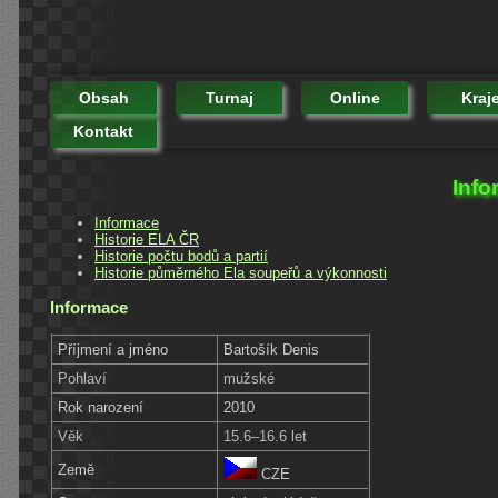
Obsah
Turnaj
Online
Kraj
Kontakt
Info
Informace
Historie ELA ČR
Historie počtu bodů a partií
Historie půměrného Ela soupeřů a výkonnosti
Informace
Příjmení a jméno
Bartošík Denis
Pohlaví
mužské
Rok narození
2010
Věk
15.6–16.6 let
Země
CZE