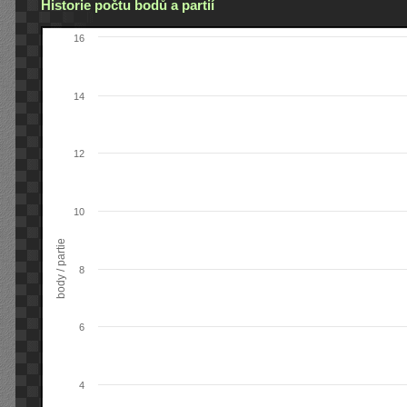
Historie počtu bodů a partií
16
14
12
10
body / partie
8
6
4