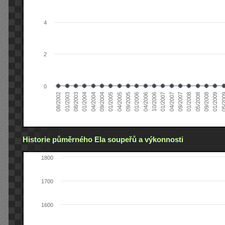
4
2
0
04/2005
04/2004
01/2003
01/2009
01/2008
01/2007
01/2006
01/2005
01/2004
08/2002
09/2008
09/2007
10/2006
09/2005
09/2004
08/2003
05/2
05/2008
04/2007
04/2006
Historie půměrného Ela soupeřů a výkonnosti
1800
1700
1600