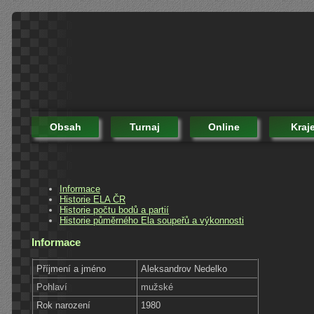
Obsah
Turnaj
Online
Kraj
Informace
Historie ELA ČR
Historie počtu bodů a partií
Historie půměrného Ela soupeřů a výkonnosti
Informace
Příjmení a jméno
Aleksandrov Nedelko
Pohlaví
mužské
Rok narození
1980