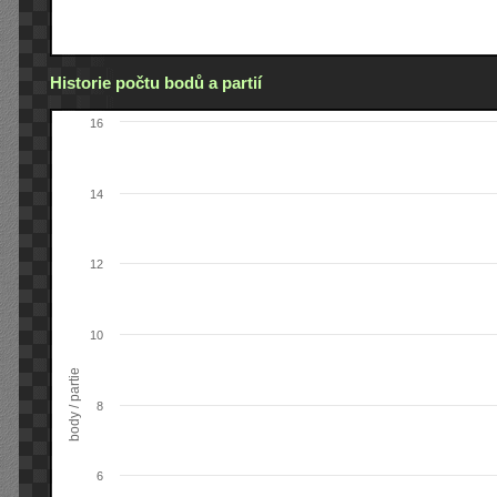
Historie počtu bodů a partií
16
14
12
10
body / partie
8
6