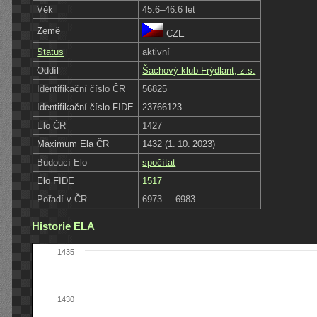
Věk
45.6–46.6 let
Země
CZE
Status
aktivní
Oddíl
Šachový klub Frýdlant, z.s.
Identifikační číslo ČR
56825
Identifikační číslo FIDE
23766123
Elo ČR
1427
Maximum Ela ČR
1432 (1. 10. 2023)
Budoucí Elo
spočítat
Elo FIDE
1517
Pořadí v ČR
6973. – 6983.
Historie ELA
1435
1430