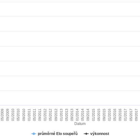
01/2010
09/2015
09/2011
05/2017
05/2013
05/2009
01/2015
01/2011
09/2016
09/2012
05/2014
05/2010
01/2016
01/2012
09/2017
09/2013
09/2009
05/2015
05/2011
01/2017
01/2013
09/2014
09/2010
05/2016
05/2012
01/2014
Datum
průměrné Elo soupeřů
výkonnost