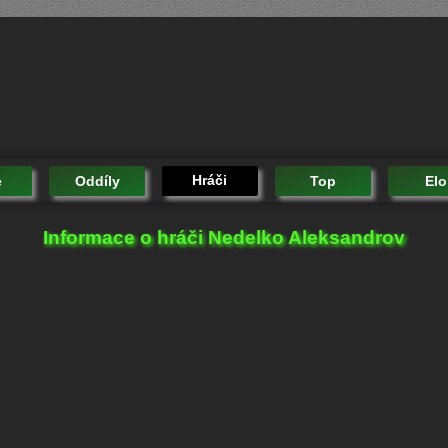
Hráči
e
Oddíly
Top
Elo
Informace o hráči Nedelko Aleksandrov