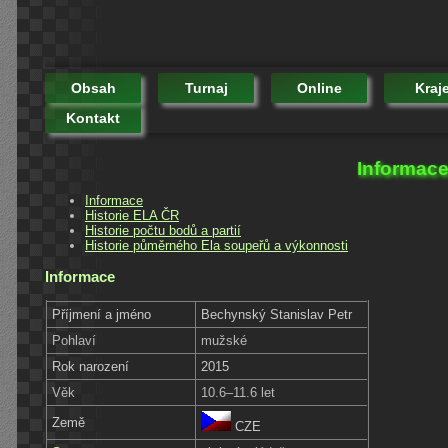
Obsah
Turnaj
Online
Kraj
Kontakt
Informace
Informace
Historie ELA ČR
Historie počtu bodů a partií
Historie půměrného Ela soupeřů a výkonnosti
Informace
Příjmení a jméno
Bechynský Stanislav Petr
Pohlaví
mužské
Rok narození
2015
Věk
10.6–11.6 let
Země
CZE