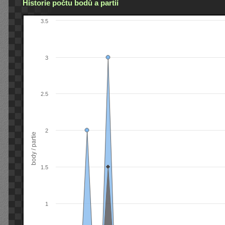
Historie počtu bodů a partií
3.5
3
2.5
2
body / partie
1.5
1