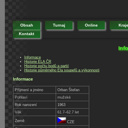
Obsah
Turnaj
Online
Kraj
Kontakt
Inf
Informace
Historie ELA ČR
Historie počtu bodů a partií
Historie půměrného Ela soupeřů a výkonnosti
Informace
Příjmení a jméno
Orban Štefan
Pohlaví
mužské
Rok narození
1963
Věk
61.7–62.7 let
Země
CZE