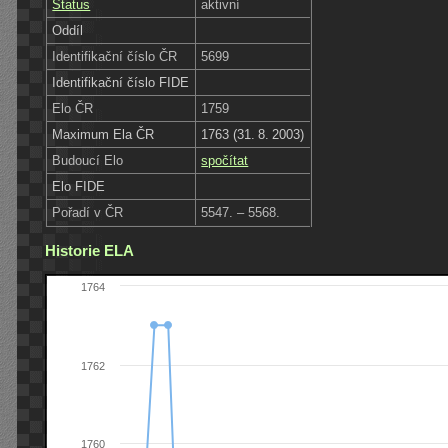
Status
aktivní
Oddíl
Identifikační číslo ČR
5699
Identifikační číslo FIDE
Elo ČR
1759
Maximum Ela ČR
1763 (31. 8. 2003)
Budoucí Elo
spočítat
Elo FIDE
Pořadí v ČR
5547. – 5568.
Historie ELA
1764
1762
1760