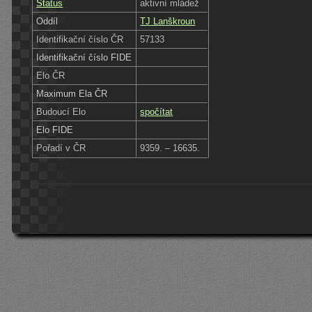
Status
aktivní mládež
Oddíl
TJ Lanškroun
Identifikační číslo ČR
57133
Identifikační číslo FIDE
Elo ČR
Maximum Ela ČR
Budoucí Elo
spočítat
Elo FIDE
Pořadí v ČR
9359. – 16635.