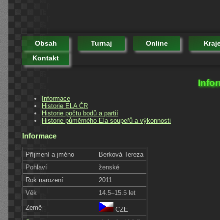
Obsah
Turnaj
Online
Kraj
Kontakt
Info
Informace
Historie ELA ČR
Historie počtu bodů a partií
Historie půměrného Ela soupeřů a výkonnosti
Informace
Příjmení a jméno
Berková Tereza
Pohlaví
ženské
Rok narození
2011
Věk
14.5–15.5 let
Země
CZE