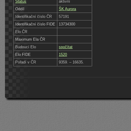
Status
aktivní
Oddíl
ŠK Aurora
Identifikační číslo ČR
57191
Identifikační číslo FIDE
13734300
Elo ČR
Maximum Ela ČR
Budoucí Elo
spočítat
Elo FIDE
1520
Pořadí v ČR
9359. – 16635.