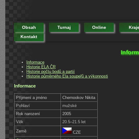
Obsah
Turnaj
Online
Kraj
Kontakt
Inform
Informace
Historie ELA ČR
Historie počtu bodů a partií
Historie půměrného Ela soupeřů a výkonnosti
Informace
Příjmení a jméno
Chernookov Nikita
Pohlaví
mužské
Rok narození
2005
Věk
20.5–21.5 let
Země
CZE