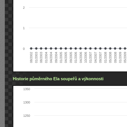
2
1
0
05/2008
01/2005
04/2007
01/2004
04/2006
08/2002
09/2008
04/2005
09/2007
04/2004
10/2006
01/2003
01/2009
09/2005
01/2008
09/2004
01/2007
08/2003
05/2009
01/2006
Historie půměrného Ela soupeřů a výkonnosti
1350
1300
1250