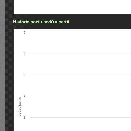
Historie počtu bodů a partií
7
6
5
4
body / partie
3