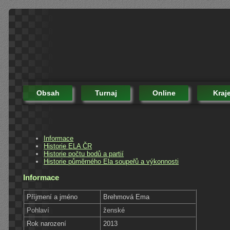
Obsah
Turnaj
Online
Kraj
Informace
Historie ELA ČR
Historie počtu bodů a partií
Historie půměrného Ela soupeřů a výkonnosti
Informace
Příjmení a jméno
Brehmová Ema
Pohlaví
ženské
Rok narození
2013