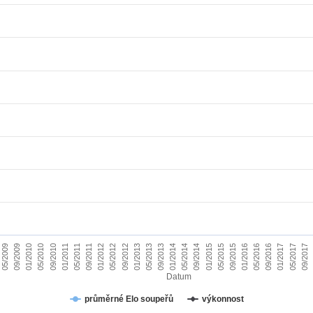
01/2010
09/2015
09/2011
05/2017
05/2013
05/2009
01/2015
01/2011
09/2016
09/2012
05/2014
05/2010
01/2016
01/2012
09/2017
09/2013
09/2009
05/2015
05/2011
01/2017
01/2013
09/2014
09/2010
05/2016
05/2012
01/2014
Datum
průměrné Elo soupeřů
výkonnost