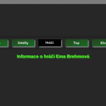
Hráči
e
Oddíly
Top
Elo
Informace o hráči Ema Brehmová