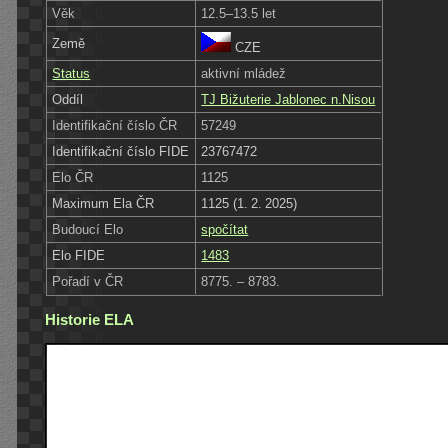
Věk
12.5–13.5 let
Země
CZE
Status
aktivní mládež
Oddíl
TJ Bižuterie Jablonec n.Nisou
Identifikační číslo ČR
57249
Identifikační číslo FIDE
23767472
Elo ČR
1125
Maximum Ela ČR
1125 (1. 2. 2025)
Budoucí Elo
spočítat
Elo FIDE
1483
Pořadí v ČR
8775. – 8783.
Historie ELA