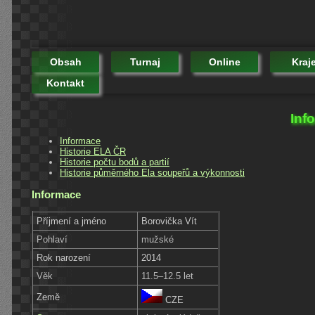
Obsah
Turnaj
Online
Kraj
Kontakt
Inf
Informace
Historie ELA ČR
Historie počtu bodů a partií
Historie půměrného Ela soupeřů a výkonnosti
Informace
Příjmení a jméno
Borovička Vít
Pohlaví
mužské
Rok narození
2014
Věk
11.5–12.5 let
Země
CZE