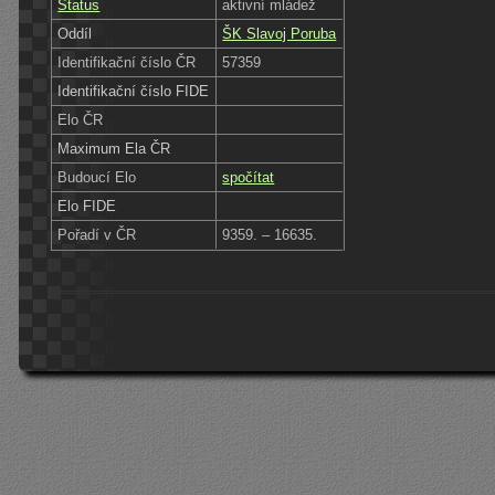
Status
aktivní mládež
Oddíl
ŠK Slavoj Poruba
Identifikační číslo ČR
57359
Identifikační číslo FIDE
Elo ČR
Maximum Ela ČR
Budoucí Elo
spočítat
Elo FIDE
Pořadí v ČR
9359. – 16635.