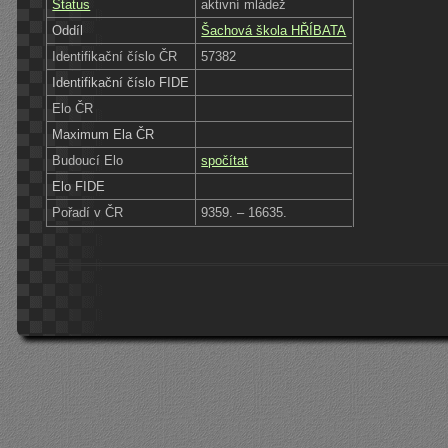
Status
aktivní mládež
Oddíl
Šachová škola HŘÍBATA
Identifikační číslo ČR
57382
Identifikační číslo FIDE
Elo ČR
Maximum Ela ČR
Budoucí Elo
spočítat
Elo FIDE
Pořadí v ČR
9359. – 16635.