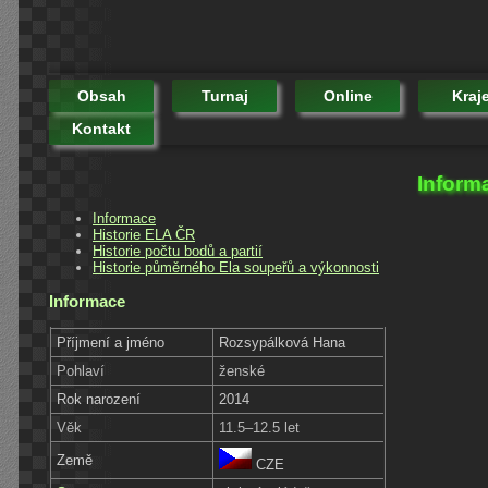
Obsah
Turnaj
Online
Kraj
Kontakt
Inform
Informace
Historie ELA ČR
Historie počtu bodů a partií
Historie půměrného Ela soupeřů a výkonnosti
Informace
Příjmení a jméno
Rozsypálková Hana
Pohlaví
ženské
Rok narození
2014
Věk
11.5–12.5 let
Země
CZE