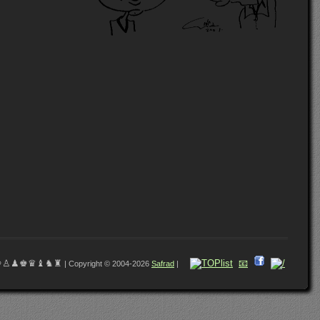
♔♙♟♚♛♝♞♜
📧
| Copyright © 2004-2026
Safrad
|