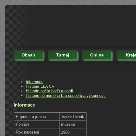
Obsah
Turnaj
Online
Kraj
Informace
Historie ELA ČR
Historie počtu bodů a partií
Historie půměrného Ela soupeřů a výkonnosti
Informace
Příjmení a jméno
Teske Henrik
Pohlaví
mužské
Rok narození
1968