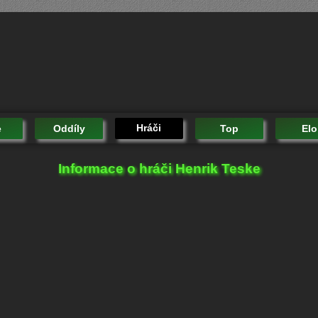
Hráči
e
Oddíly
Top
Elo
Informace o hráči Henrik Teske