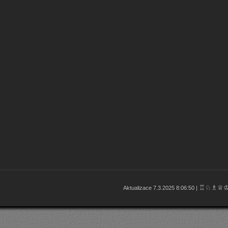
♖♘♗♕
Aktualizace 7.3.2025 8:06:50 |