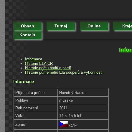
Obsah
Turnaj
Online
Kraj
Kontakt
Info
Informace
Historie ELA ČR
Historie počtu bodů a partií
Historie půměrného Ela soupeřů a výkonnosti
Informace
Příjmení a jméno
Novotný Radim
Pohlaví
mužské
Rok narození
2011
Věk
14.5–15.5 let
Země
CZE