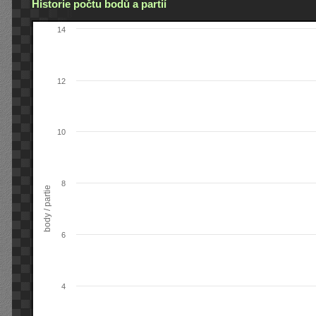
Historie počtu bodů a partií
14
12
10
8
body / partie
6
4