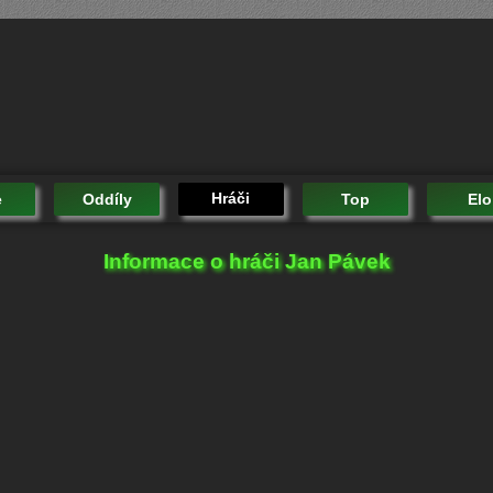
Hráči
e
Oddíly
Top
Elo
Informace o hráči Jan Pávek