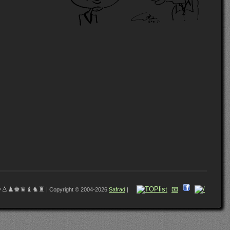
♔♙♟♚♛♝♞♜
📧
| Copyright © 2004-2026
Safrad
|