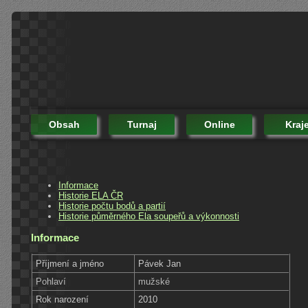
Obsah
Turnaj
Online
Kraj
Informace
Historie ELA ČR
Historie počtu bodů a partií
Historie půměrného Ela soupeřů a výkonnosti
Informace
Příjmení a jméno
Pávek Jan
Pohlaví
mužské
Rok narození
2010