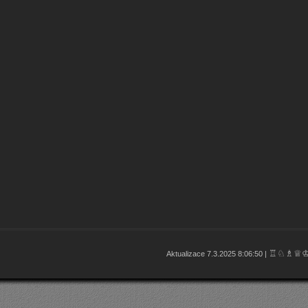
♖♘♗♕
Aktualizace 7.3.2025 8:06:50 |