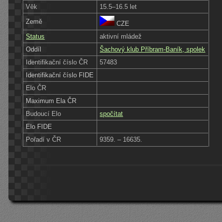
Věk
15.5–16.5 let
Země
CZE
Status
aktivní mládež
Oddíl
Šachový klub Příbram-Baník, spolek
Identifikační číslo ČR
57483
Identifikační číslo FIDE
Elo ČR
Maximum Ela ČR
Budoucí Elo
spočítat
Elo FIDE
Pořadí v ČR
9359. – 16635.