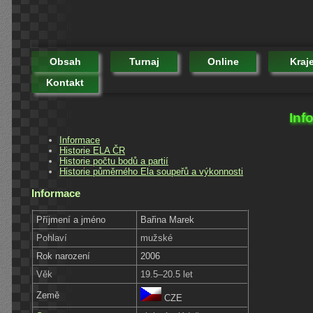
Obsah
Turnaj
Online
Kraj
Kontakt
Inf
Informace
Historie ELA ČR
Historie počtu bodů a partií
Historie půměrného Ela soupeřů a výkonnosti
Informace
Příjmení a jméno
Bařina Marek
Pohlaví
mužské
Rok narození
2006
Věk
19.5–20.5 let
Země
CZE