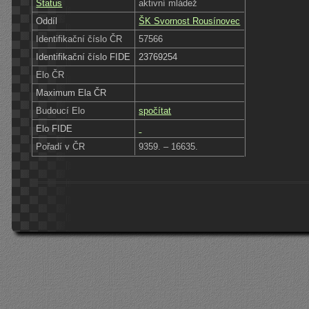
Status
aktivní mládež
Oddíl
ŠK Svornost Rousínovec
Identifikační číslo ČR
57566
Identifikační číslo FIDE
23769254
Elo ČR
Maximum Ela ČR
Budoucí Elo
spočítat
Elo FIDE
Pořadí v ČR
9359. – 16635.