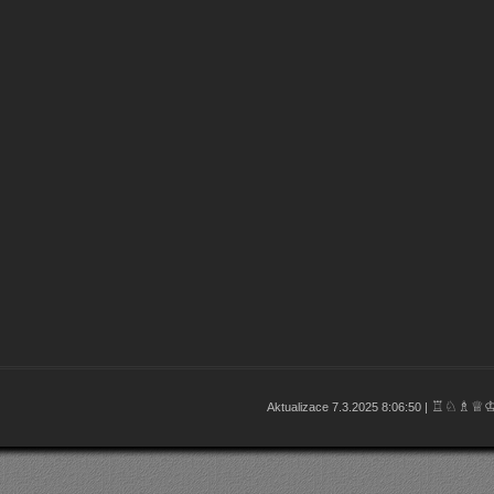
♖♘♗♕
Aktualizace 7.3.2025 8:06:50 |