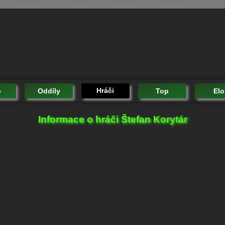
Hráči
e
Oddíly
Top
Elo
Informace o hráči Štefan Korytár