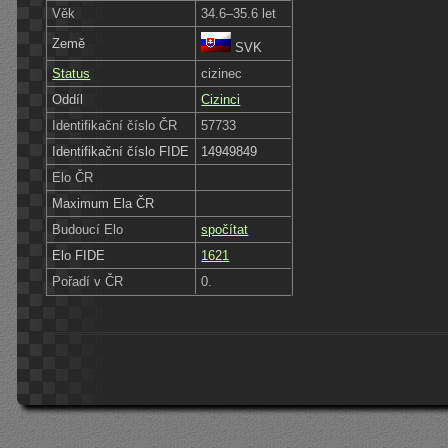
Věk
34.6–35.6 let
Země
SVK
Status
cizinec
Oddíl
Cizinci
Identifikační číslo ČR
57733
Identifikační číslo FIDE
14949849
Elo ČR
Maximum Ela ČR
Budoucí Elo
spočítat
Elo FIDE
1621
Pořadí v ČR
0.