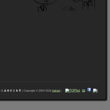
♔♙♟♚♛♝♞♜
📧
| Copyright © 2004-2026
Safrad
|