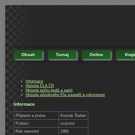
Obsah
Turnaj
Online
Kraj
Informace
Historie ELA ČR
Historie počtu bodů a partií
Historie půměrného Ela soupeřů a výkonnosti
Informace
Příjmení a jméno
Korytár Štefan
Pohlaví
mužské
Rok narození
1991