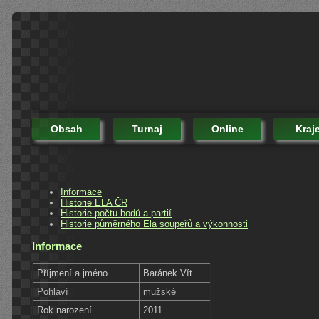
Obsah
Turnaj
Online
Kraj
Informace
Historie ELA ČR
Historie počtu bodů a partií
Historie půměrného Ela soupeřů a výkonnosti
Informace
Příjmení a jméno
Baránek Vít
Pohlaví
mužské
Rok narození
2011