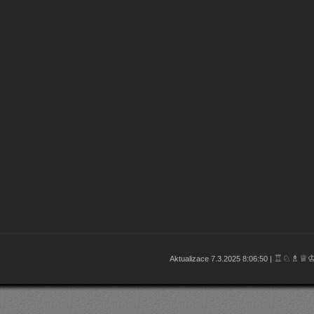
♖♘♗♕
Aktualizace 7.3.2025 8:06:50 |