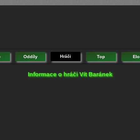
Hráči
e
Oddíly
Top
Elo
Informace o hráči Vít Baránek