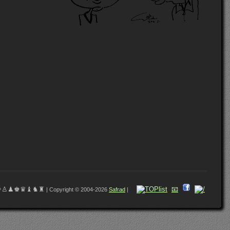
♔♙♟♚♛♝♞♜
📧
| Copyright © 2004-2026
Safrad
|