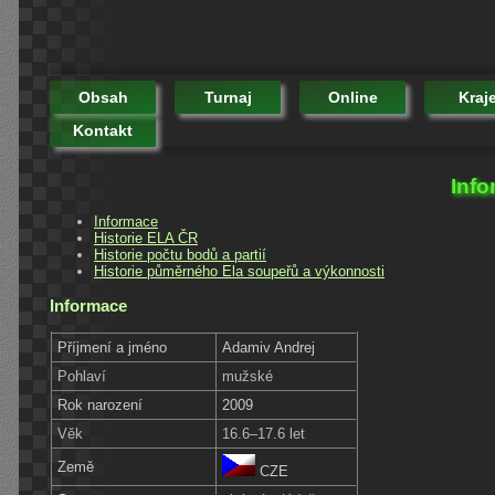
Obsah
Turnaj
Online
Kraj
Kontakt
Info
Informace
Historie ELA ČR
Historie počtu bodů a partií
Historie půměrného Ela soupeřů a výkonnosti
Informace
Příjmení a jméno
Adamiv Andrej
Pohlaví
mužské
Rok narození
2009
Věk
16.6–17.6 let
Země
CZE