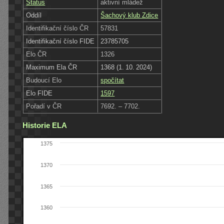
Status
aktivní mládež
Oddíl
Šachový klub Zdice
Identifikační číslo ČR
57831
Identifikační číslo FIDE
23785705
Elo ČR
1326
Maximum Ela ČR
1368 (1. 10. 2024)
Budoucí Elo
spočítat
Elo FIDE
1597
Pořadí v ČR
7692. – 7702.
Historie ELA
1375
1370
1365
1360