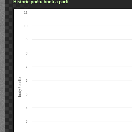
Historie počtu bodů a partií
11
10
9
8
7
body / partie
6
5
4
3