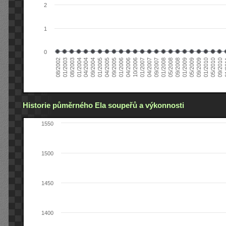
2
1
0
04/2006
05/2008
09/2004
05/2010
10/2006
08/2002
09/2008
01/2005
09/2010
01/2007
01/2003
01/2009
04/2005
01
04/2007
08/2003
05/2009
09/2005
09/2007
01/2004
09/2009
01/2006
01/2008
04/2004
01/2010
Historie půměrného Ela soupeřů a výkonnosti
1550
1500
1450
1400