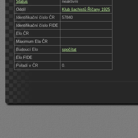
Status
neaktivní
Oddíl
Klub šachistů Říčany 1925
Identifikační číslo ČR
57840
Identifikační číslo FIDE
Elo ČR
Maximum Ela ČR
Budoucí Elo
spočítat
Elo FIDE
Pořadí v ČR
0.