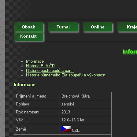
Obsah
Turnaj
Online
Kraj
Kontakt
Info
Informace
Historie ELA ČR
Historie počtu bodů a partií
Historie půměrného Ela soupeřů a výkonnosti
Informace
Příjmení a jméno
Brejchová Klára
Pohlaví
ženské
Rok narození
2013
Věk
12.6–13.6 let
Země
CZE