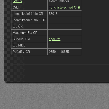
Status
aktivní mládež
Oddíl
TJ Klášterec nad Ohří
Identifikační číslo ČR
58013
Identifikační číslo FIDE
Elo ČR
Maximum Ela ČR
Budoucí Elo
spočítat
Elo FIDE
Pořadí v ČR
9359. – 16635.