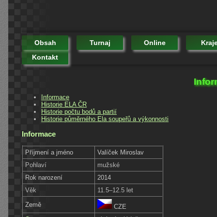
Obsah
Turnaj
Online
Kraj
Kontakt
Infor
Informace
Historie ELA ČR
Historie počtu bodů a partií
Historie půměrného Ela soupeřů a výkonnosti
Informace
Příjmení a jméno
Valíček Miroslav
Pohlaví
mužské
Rok narození
2014
Věk
11.5–12.5 let
Země
CZE