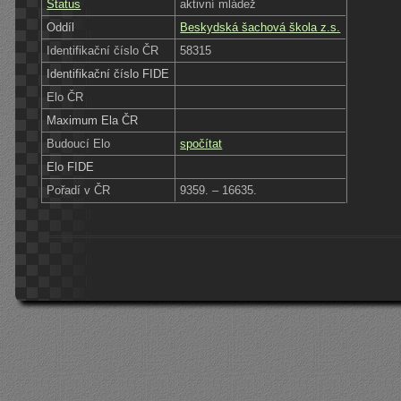
Status
aktivní mládež
Oddíl
Beskydská šachová škola z.s.
Identifikační číslo ČR
58315
Identifikační číslo FIDE
Elo ČR
Maximum Ela ČR
Budoucí Elo
spočítat
Elo FIDE
Pořadí v ČR
9359. – 16635.