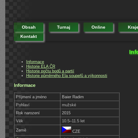
Obsah
Turnaj
Online
Kraj
Kontakt
Inf
Informace
Historie ELA ČR
Historie počtu bodů a partií
Historie půměrného Ela soupeřů a výkonnosti
Informace
Příjmení a jméno
Baier Radim
Pohlaví
mužské
Rok narození
2015
Věk
10.5–11.5 let
Země
CZE