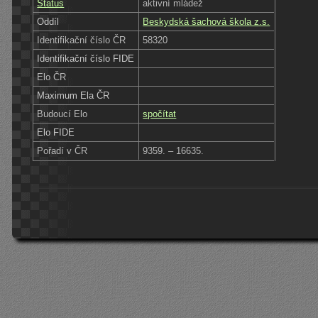
Status
aktivní mládež
Oddíl
Beskydská šachová škola z.s.
Identifikační číslo ČR
58320
Identifikační číslo FIDE
Elo ČR
Maximum Ela ČR
Budoucí Elo
spočítat
Elo FIDE
Pořadí v ČR
9359. – 16635.