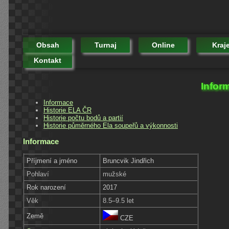
Obsah
Turnaj
Online
Kraj
Kontakt
Infor
Informace
Historie ELA ČR
Historie počtu bodů a partií
Historie půměrného Ela soupeřů a výkonnosti
Informace
Příjmení a jméno
Bruncvik Jindřich
Pohlaví
mužské
Rok narození
2017
Věk
8.5–9.5 let
Země
CZE