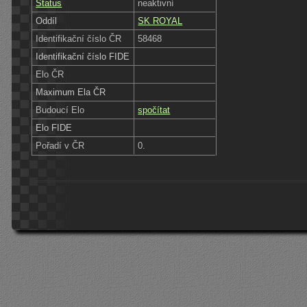
Status
neaktivní
Oddíl
SK ROYAL
Identifikační číslo ČR
58468
Identifikační číslo FIDE
Elo ČR
Maximum Ela ČR
Budoucí Elo
spočítat
Elo FIDE
Pořadí v ČR
0.