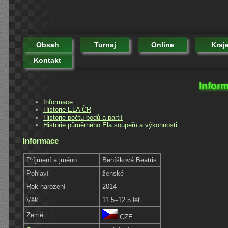
Obsah
Turnaj
Online
Kraj
Kontakt
Inform
Informace
Historie ELA ČR
Historie počtu bodů a partií
Historie půměrného Ela soupeřů a výkonnosti
Informace
Příjmení a jméno
Beníšková Beatris
Pohlaví
ženské
Rok narození
2014
Věk
11.5–12.5 let
Země
CZE