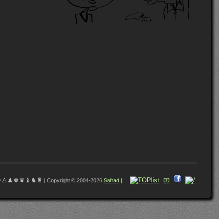
♔♙♟♚♛♝♞♜
📧
| Copyright © 2004-2026
Safrad
|