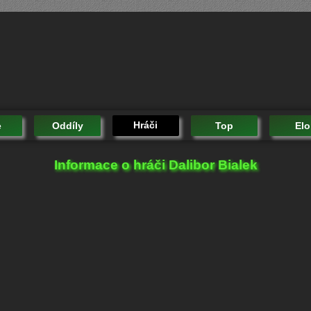
Hráči
e
Oddíly
Top
Elo
Informace o hráči Dalibor Bialek