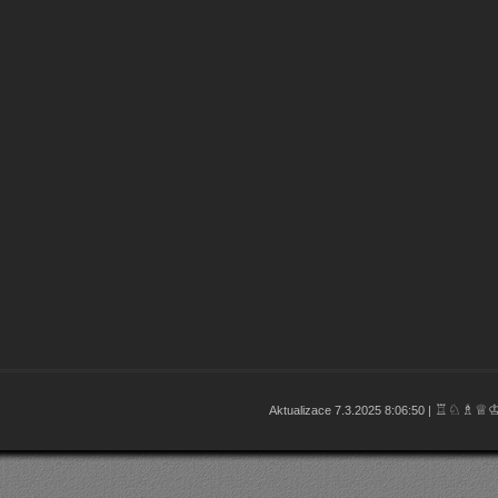
♖♘♗♕
Aktualizace 7.3.2025 8:06:50 |