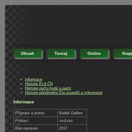
Obsah
Turnaj
Online
Kraj
Informace
Historie ELA ČR
Historie počtu bodů a partií
Historie půměrného Ela soupeřů a výkonnosti
Informace
Příjmení a jméno
Bialek Dalibor
Pohlaví
mužské
Rok narození
2017