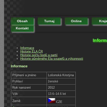
Obsah
Turnaj
Online
Kraj
Kontakt
Inform
Informace
Historie ELA ČR
Historie počtu bodů a partií
Historie půměrného Ela soupeřů a výkonnosti
Informace
Příjmení a jméno
Lošonská Kristýna
Pohlaví
ženské
Rok narození
2012
Věk
13.6–14.6 let
Země
CZE