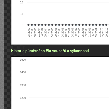
0.2
0.1
0
01/2006
01/2007
01/2008
01/2003
01/2009
04/2004
01/2010
04/2005
0
04/2006
04/2007
05/2008
08/2003
05/2009
09/2004
05/2010
09/2005
10/2006
09/2007
08/2002
09/2008
01/2004
09/2009
01/2005
09/2010
Historie půměrného Ela soupeřů a výkonnosti
1500
1400
1300
1200