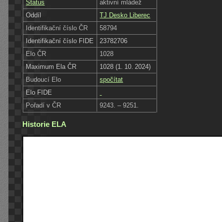
Status
aktivní mládež
Oddíl
TJ Desko Liberec
Identifikační číslo ČR
58794
Identifikační číslo FIDE
23782706
Elo ČR
1028
Maximum Ela ČR
1028 (1. 10. 2024)
Budoucí Elo
spočítat
Elo FIDE
Pořadí v ČR
9243. – 9251.
Historie ELA