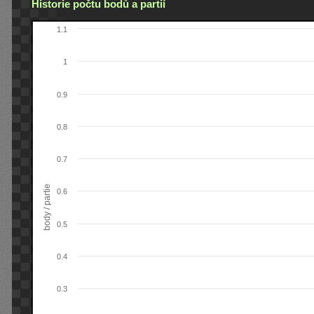
Historie počtu bodů a partií
1.1
1
0.9
0.8
0.7
body / partie
0.6
0.5
0.4
0.3