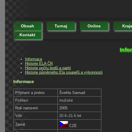
Obsah
Turnaj
Online
Kraj
Kontakt
Info
Informace
Historie ELA ČR
Historie počtu bodů a partií
Historie půměrného Ela soupeřů a výkonnosti
Informace
Příjmení a jméno
Švehla Samuel
Pohlaví
mužské
Rok narození
2005
Věk
20.6–21.6 let
Země
CZE