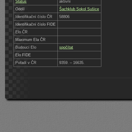
Status
aktivní
Oddíl
Šachklub Sokol Sušice
Identifikační číslo ČR
58806
Identifikační číslo FIDE
Elo ČR
Maximum Ela ČR
Budoucí Elo
spočítat
Elo FIDE
Pořadí v ČR
9359. – 16635.