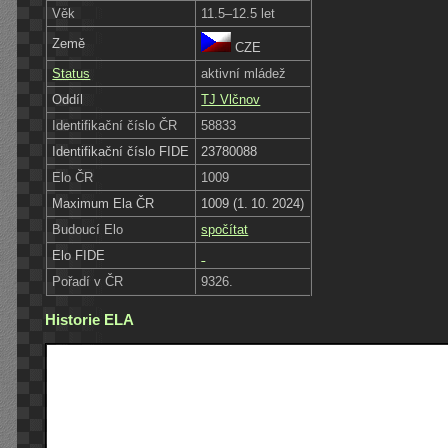
Věk
11.5–12.5 let
Země
CZE
Status
aktivní mládež
Oddíl
TJ Vlčnov
Identifikační číslo ČR
58833
Identifikační číslo FIDE
23780088
Elo ČR
1009
Maximum Ela ČR
1009 (1. 10. 2024)
Budoucí Elo
spočítat
Elo FIDE
Pořadí v ČR
9326.
Historie ELA