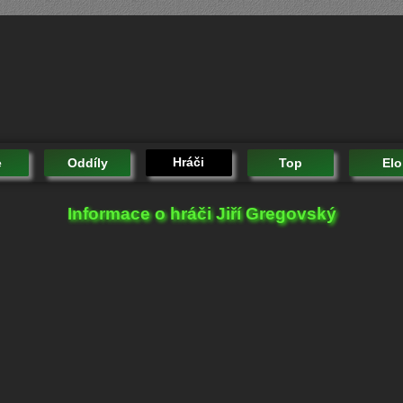
Hráči
e
Oddíly
Top
Elo
Informace o hráči Jiří Gregovský