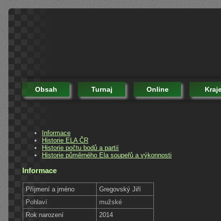
Obsah
Turnaj
Online
Kraj
Informace
Historie ELA ČR
Historie počtu bodů a partií
Historie půměrného Ela soupeřů a výkonnosti
Informace
Příjmení a jméno
Gregovský Jiří
Pohlaví
mužské
Rok narození
2014