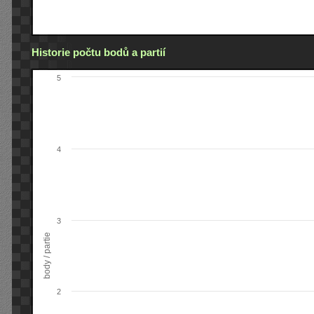
Historie počtu bodů a partií
5
4
3
body / partie
2