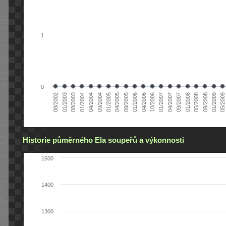
1
0
05/2008
01/2005
04/2007
01/2004
04/2006
08/2002
09/2008
04/2005
09/2007
04/2004
10/2006
01/2003
01/2009
09/2005
01/2008
09/2004
01/2007
08/2003
05/2009
01/2006
Historie půměrného Ela soupeřů a výkonnosti
1500
1400
1300