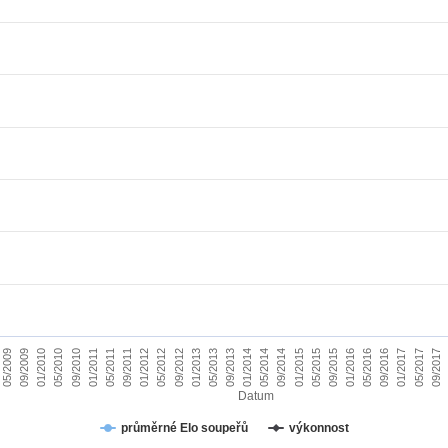
01/2010
09/2015
09/2011
05/2017
05/2013
05/2009
01/2015
01/2011
09/2016
09/2012
05/2014
05/2010
01/2016
01/2012
09/2017
09/2013
09/2009
05/2015
05/2011
01/2017
01/2013
09/2014
09/2010
05/2016
05/2012
01/2014
Datum
průměrné Elo soupeřů
výkonnost