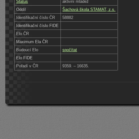
Status
aktivní mládež
Oddíl
Šachová škola STAMAT, z.s.
Identifikační číslo ČR
58882
Identifikační číslo FIDE
Elo ČR
Maximum Ela ČR
Budoucí Elo
spočítat
Elo FIDE
Pořadí v ČR
9359. – 16635.