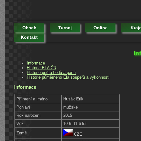
Obsah
Turnaj
Online
Kraj
Kontakt
In
Informace
Historie ELA ČR
Historie počtu bodů a partií
Historie půměrného Ela soupeřů a výkonnosti
Informace
Příjmení a jméno
Husák Erik
Pohlaví
mužské
Rok narození
2015
Věk
10.6–11.6 let
Země
CZE