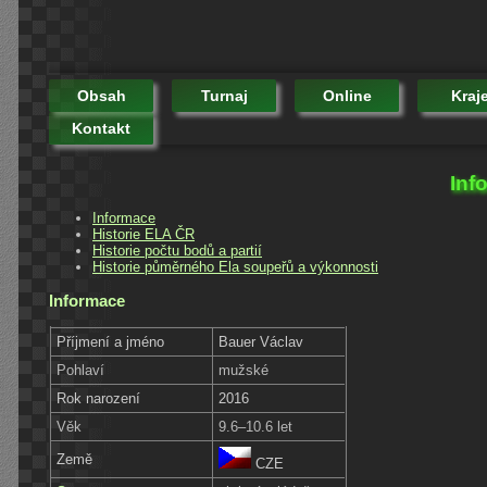
Obsah
Turnaj
Online
Kraj
Kontakt
Inf
Informace
Historie ELA ČR
Historie počtu bodů a partií
Historie půměrného Ela soupeřů a výkonnosti
Informace
Příjmení a jméno
Bauer Václav
Pohlaví
mužské
Rok narození
2016
Věk
9.6–10.6 let
Země
CZE