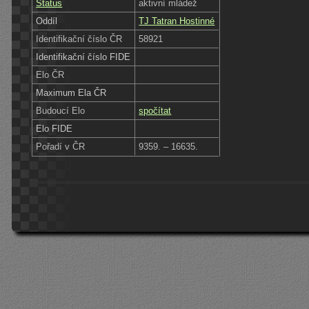
Status
aktivní mládež
Oddíl
TJ Tatran Hostinné
Identifikační číslo ČR
58921
Identifikační číslo FIDE
Elo ČR
Maximum Ela ČR
Budoucí Elo
spočítat
Elo FIDE
Pořadí v ČR
9359. – 16635.