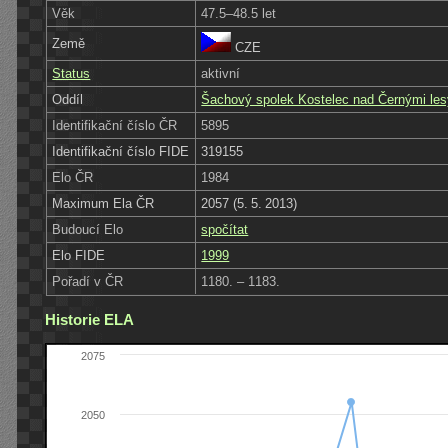
Věk
47.5–48.5 let
Země
CZE
Status
aktivní
Oddíl
Šachový spolek Kostelec nad Černými le
Identifikační číslo ČR
5895
Identifikační číslo FIDE
319155
Elo ČR
1984
Maximum Ela ČR
2057 (5. 5. 2013)
Budoucí Elo
spočítat
Elo FIDE
1999
Pořadí v ČR
1180. – 1183.
Historie ELA
2075
2050