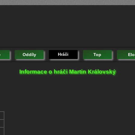
Hráči
e
Oddíly
Top
Elo
Informace o hráči Martin Královský