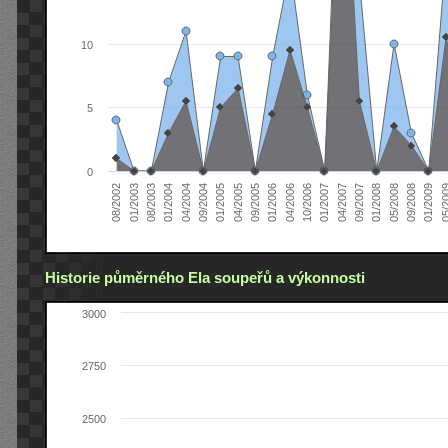
10
5
0
04/2005
04/2004
01/2003
01/2009
01/2008
01/2007
01/2006
01/2005
01/2004
08/2002
09/2008
09/2007
10/2006
09/2005
09/2004
08/2003
05/2
05/2008
04/2007
04/2006
Historie půměrného Ela soupeřů a výkonnosti
3000
2750
2500