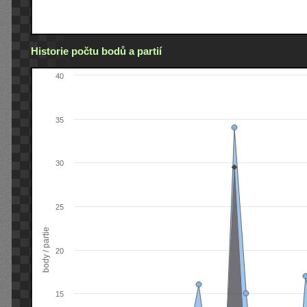
Historie počtu bodů a partií
40
35
30
25
body / partie
20
15