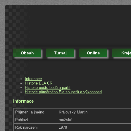
Obsah
Turnaj
Online
Kraj
Informace
Historie ELA ČR
Historie počtu bodů a partií
Historie půměrného Ela soupeřů a výkonnosti
Informace
Příjmení a jméno
Královský Martin
Pohlaví
mužské
Rok narození
1978