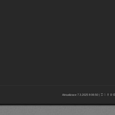
♖♘♗♕
Aktualizace 7.3.2025 8:06:50 |