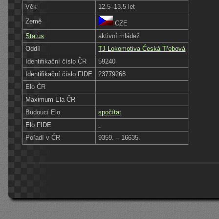
Věk
12.5–13.5 let
Země
CZE
Status
aktivní mládež
Oddíl
TJ Lokomotiva Česká Třebová
Identifikační číslo ČR
59240
Identifikační číslo FIDE
23779268
Elo ČR
Maximum Ela ČR
Budoucí Elo
spočítat
Elo FIDE
Pořadí v ČR
9359. – 16635.