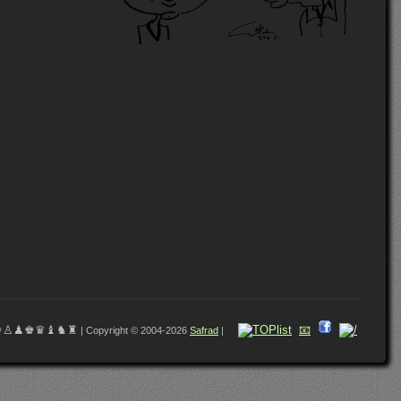
♔♙♟♚♛♝♞♜
📧
| Copyright © 2004-2026
Safrad
|