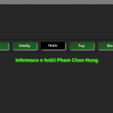
Hráči
e
Oddíly
Top
Elo
Informace o hráči Pham Chan Hung