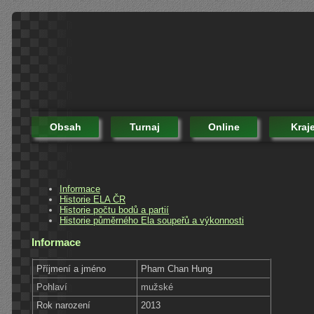
Obsah
Turnaj
Online
Kraj
Informace
Historie ELA ČR
Historie počtu bodů a partií
Historie půměrného Ela soupeřů a výkonnosti
Informace
Příjmení a jméno
Pham Chan Hung
Pohlaví
mužské
Rok narození
2013