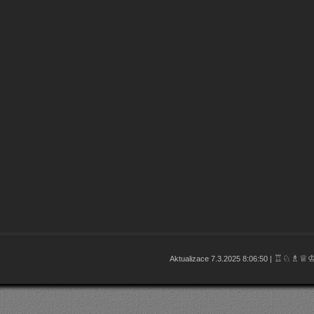
♖♘♗♕
Aktualizace 7.3.2025 8:06:50 |