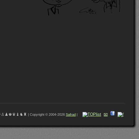
♔♙♟♚♛♝♞♜
📧
| Copyright © 2004-2026
Safrad
|