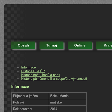
Obsah
Turnaj
Online
Kraj
Informace
Historie ELA ČR
Historie počtu bodů a partií
Historie půměrného Ela soupeřů a výkonnosti
Informace
Příjmení a jméno
Balek Martin
Pohlaví
mužské
Rok narození
2014