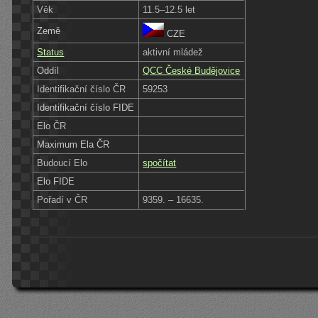
Věk
11.5–12.5 let
Země
CZE
Status
aktivní mládež
Oddíl
QCC České Budějovice
Identifikační číslo ČR
59253
Identifikační číslo FIDE
Elo ČR
Maximum Ela ČR
Budoucí Elo
spočítat
Elo FIDE
Pořadí v ČR
9359. – 16635.