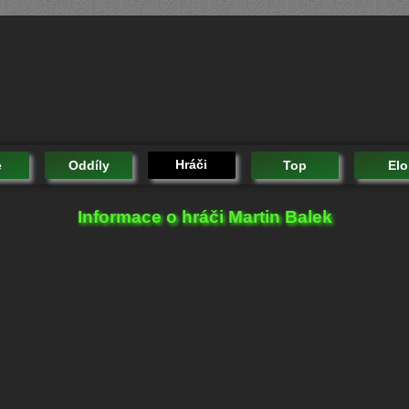
Hráči
e
Oddíly
Top
Elo
Informace o hráči Martin Balek