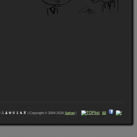
♔♙♟♚♛♝♞♜
📧
| Copyright © 2004-2026
Safrad
|