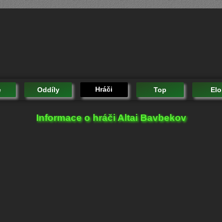
Hráči
e
Oddíly
Top
Elo
Informace o hráči Altai Bavbekov