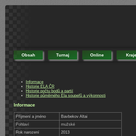
Obsah
Turnaj
Online
Kraj
Informace
Historie ELA ČR
Historie počtu bodů a partií
Historie půměrného Ela soupeřů a výkonnosti
Informace
Příjmení a jméno
Bavbekov Altai
Pohlaví
mužské
Rok narození
2013