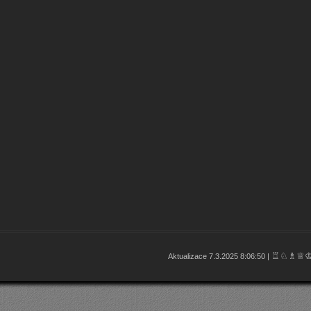
♖♘♗♕
Aktualizace 7.3.2025 8:06:50 |