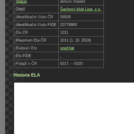
Status
aktivní mládež
Oddíl
Šachový klub Lípa, z.s.
Identifikační číslo ČR
59508
Identifikační číslo FIDE
23779900
Elo ČR
1011
Maximum Ela ČR
1011 (1. 10. 2024)
Budoucí Elo
spočítat
Elo FIDE
Pořadí v ČR
9317. – 9320.
Historie ELA