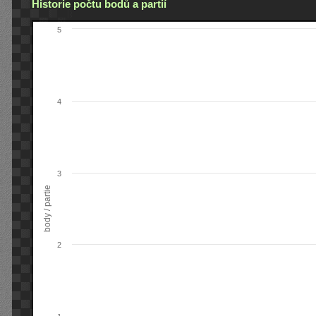
Historie počtu bodů a partií
5
4
3
body / partie
2