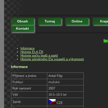
Obsah
Turnaj
Online
Kraj
Kontakt
In
Informace
Historie ELA ČR
Historie počtu bodů a partií
Historie půměrného Ela soupeřů a výkonnosti
Informace
Příjmení a jméno
Antal Filip
Pohlaví
mužské
Rok narození
2007
Věk
18.5–19.5 let
Země
CZE