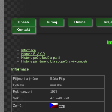
Obsah
Turnaj
Online
Kraj
Kontakt
In
Informace
Historie ELA ČR
Historie počtu bodů a partií
Historie půměrného Ela soupeřů a výkonnosti
Informace
Příjmení a jméno
Bárta Filip
Pohlaví
mužské
Rok narození
1978
Věk
47.5–48.5 let
Země
CZE