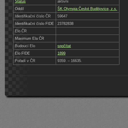
Status
aktivní
Oddíl
ŠK Olympia České Budějovice, z.s.
Identifikační číslo ČR
59647
Identifikační číslo FIDE
23782838
Elo ČR
Maximum Ela ČR
Budoucí Elo
spočítat
Elo FIDE
1899
Pořadí v ČR
9359. – 16635.