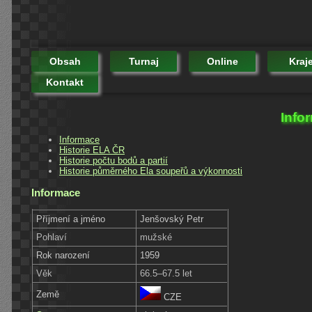
Obsah
Turnaj
Online
Kraj
Kontakt
Info
Informace
Historie ELA ČR
Historie počtu bodů a partií
Historie půměrného Ela soupeřů a výkonnosti
Informace
Příjmení a jméno
Jenšovský Petr
Pohlaví
mužské
Rok narození
1959
Věk
66.5–67.5 let
Země
CZE