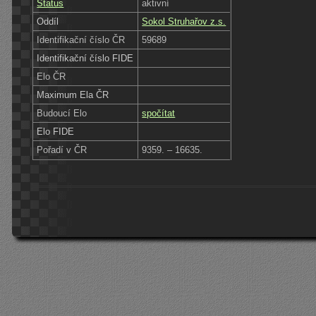
Status
aktivní
Oddíl
Sokol Struhařov z.s.
Identifikační číslo ČR
59689
Identifikační číslo FIDE
Elo ČR
Maximum Ela ČR
Budoucí Elo
spočítat
Elo FIDE
Pořadí v ČR
9359. – 16635.