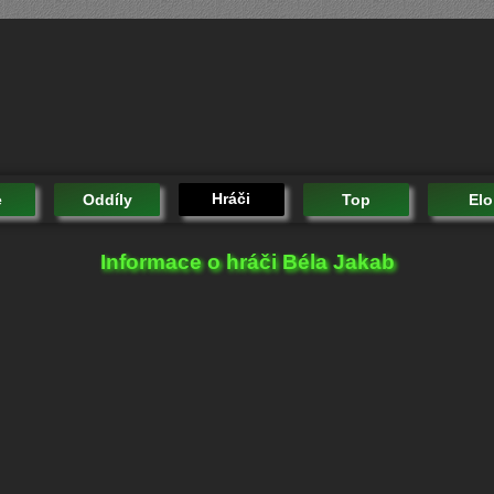
Hráči
e
Oddíly
Top
Elo
Informace o hráči Béla Jakab