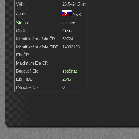
Věk
23.5–24.5 let
Země
SVK
Status
cizinec
Oddíl
Cizinci
Identifikační číslo ČR
59724
Identifikační číslo FIDE
14933128
Elo ČR
Maximum Ela ČR
Budoucí Elo
spočítat
Elo FIDE
2345
Pořadí v ČR
0.