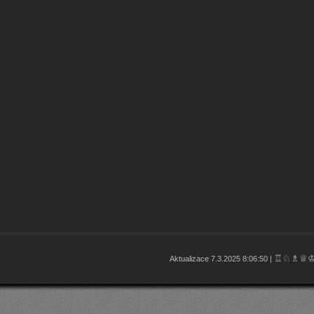
♖♘♗♕
Aktualizace 7.3.2025 8:06:50 |