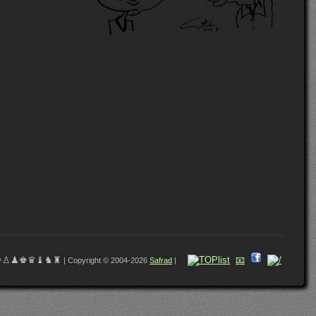
♔♙♟♚♛♝♞♜
📧
| Copyright © 2004-2026
Safrad
|