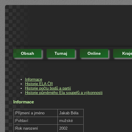
Obsah
Turnaj
Online
Kraj
Informace
Historie ELA ČR
Historie počtu bodů a partií
Historie půměrného Ela soupeřů a výkonnosti
Informace
Příjmení a jméno
Jakab Béla
Pohlaví
mužské
Rok narození
2002