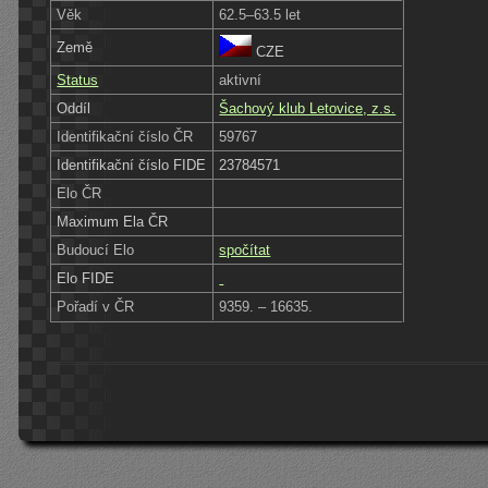
Věk
62.5–63.5 let
Země
CZE
Status
aktivní
Oddíl
Šachový klub Letovice, z.s.
Identifikační číslo ČR
59767
Identifikační číslo FIDE
23784571
Elo ČR
Maximum Ela ČR
Budoucí Elo
spočítat
Elo FIDE
Pořadí v ČR
9359. – 16635.