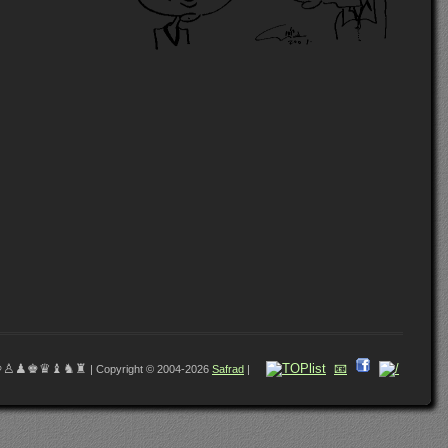
♔♙♟♚♛♝♞♜
📧
| Copyright © 2004-2026
Safrad
|