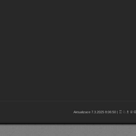
♖♘♗♕
Aktualizace 7.3.2025 8:06:50 |