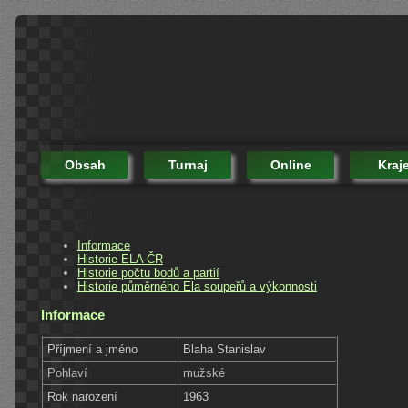
Obsah
Turnaj
Online
Kraj
Informace
Historie ELA ČR
Historie počtu bodů a partií
Historie půměrného Ela soupeřů a výkonnosti
Informace
Příjmení a jméno
Blaha Stanislav
Pohlaví
mužské
Rok narození
1963