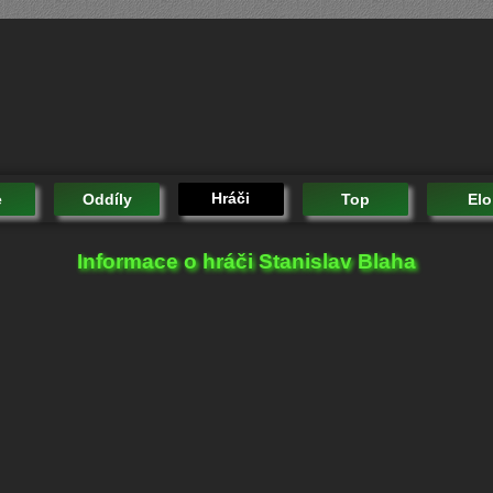
Hráči
e
Oddíly
Top
Elo
Informace o hráči Stanislav Blaha