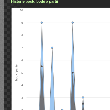
Historie počtu bodů a partií
10
9
8
7
6
body / partie
5
4
3