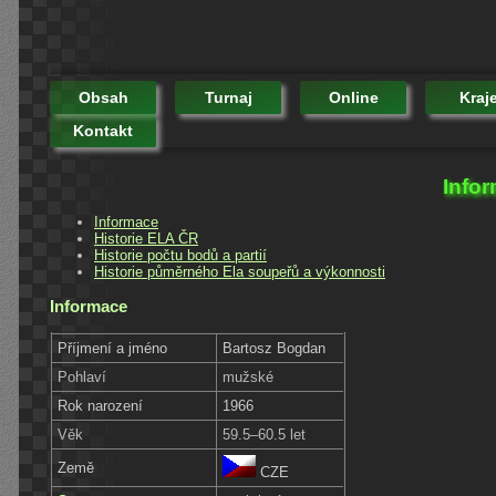
Obsah
Turnaj
Online
Kraj
Kontakt
Info
Informace
Historie ELA ČR
Historie počtu bodů a partií
Historie půměrného Ela soupeřů a výkonnosti
Informace
Příjmení a jméno
Bartosz Bogdan
Pohlaví
mužské
Rok narození
1966
Věk
59.5–60.5 let
Země
CZE