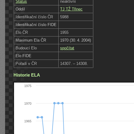
Status
neaktivní
Oddíl
TJ TŽ Třinec
Identifikační číslo ČR
5988
Identifikační číslo FIDE
Elo ČR
1955
Maximum Ela ČR
1970 (30. 4. 2004)
Budoucí Elo
spočítat
Elo FIDE
Pořadí v ČR
14307. – 14308.
Historie ELA
1975
1970
1965