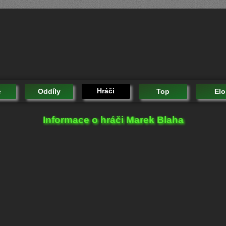
Hráči
e
Oddíly
Top
Elo
Informace o hráči Marek Blaha