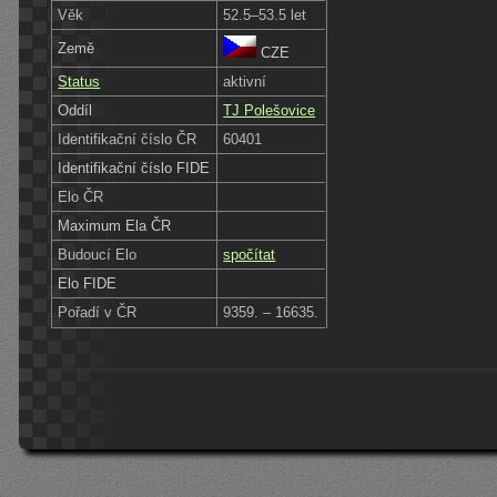
Věk
52.5–53.5 let
Země
CZE
Status
aktivní
Oddíl
TJ Polešovice
Identifikační číslo ČR
60401
Identifikační číslo FIDE
Elo ČR
Maximum Ela ČR
Budoucí Elo
spočítat
Elo FIDE
Pořadí v ČR
9359. – 16635.