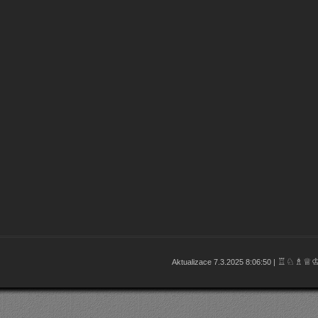
♖♘♗♕
Aktualizace 7.3.2025 8:06:50 |