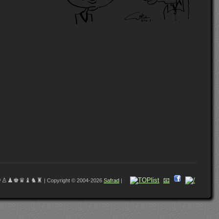
♔♙♟♚♛♝♞♜
📧
| Copyright © 2004-2026
Safrad
|