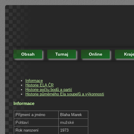
Obsah
Turnaj
Online
Kraj
Informace
Historie ELA ČR
Historie počtu bodů a partií
Historie půměrného Ela soupeřů a výkonnosti
Informace
Příjmení a jméno
Blaha Marek
Pohlaví
mužské
Rok narození
1973